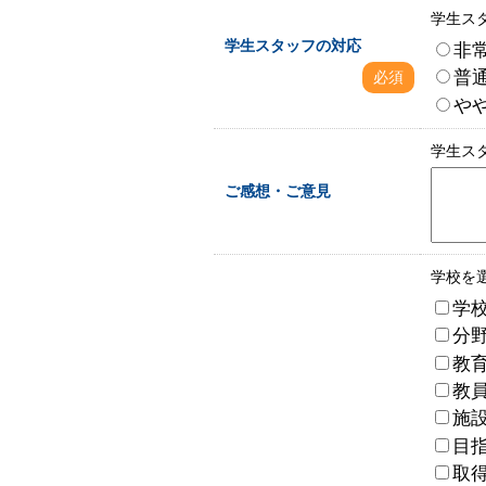
学生ス
学生スタッフの対応
非
普
必須
や
学生ス
ご感想・ご意見
学校を
学
分
教
教
施
目
取