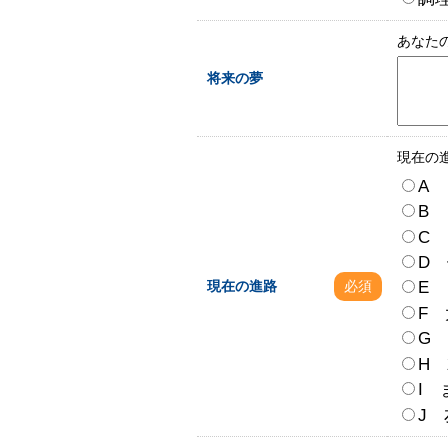
あなた
将来の夢
現在の
A
B
C
D
E
現在の進路
必須
F
G
H
I
J