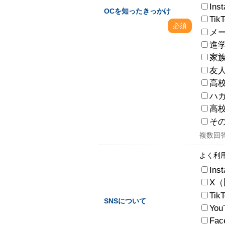
Ins
OCを知ったきっかけ
Tik
必須
メ
進
家
友
高
ハ
高
そ
複数回
よく利
Ins
X（旧
Tik
SNSについて
You
Fac