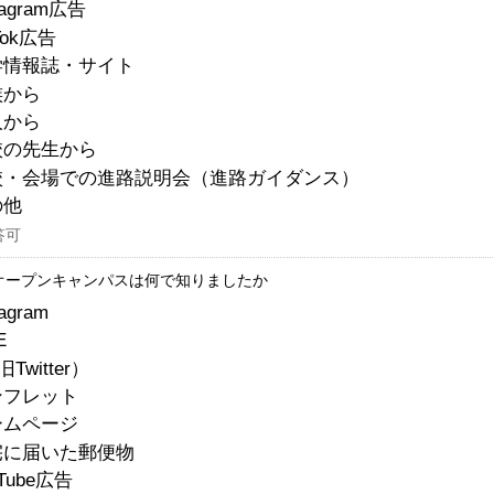
tagram広告
Tok広告
学情報誌・サイト
族から
人から
校の先生から
校・会場での進路説明会（進路ガイダンス）
の他
答可
オープンキャンパスは何で知りましたか
tagram
E
Twitter）
ンフレット
ームページ
宅に届いた郵便物
uTube広告