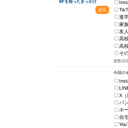
BFを知ったきっかけ
Ins
Tik
必須
進
家
友
高
高
そ
複数回
今回の
Ins
LIN
X（旧
パ
ホ
自
Yo