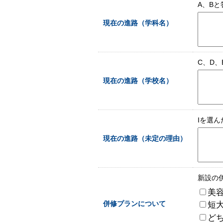
A、B
現在の進路（学科名）
C、D
現在の進路（学校名）
Iを選
現在の進路（未定の理由）
新設の
美
短
併修プランについて
ど