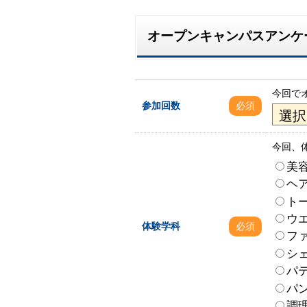
オープンキャンパスアンケ
今回で
参加回数
必須
今回、
美
ヘ
ト
ウ
体験学科
必須
フ
シ
パ
パ
調