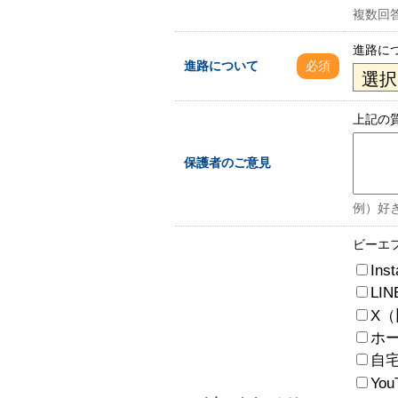
複数回
進路に
進路について
必須
上記の
保護者のご意見
例）好
ビーエ
Ins
LIN
X（旧
ホ
自
Yo