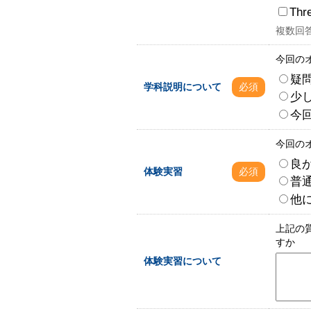
Thr
複数回
今回の
疑
学科説明について
必須
少
今
今回の
良
体験実習
必須
普
他
上記の
すか
体験実習について