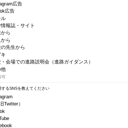
tagram広告
Tok広告
ール
学情報誌・サイト
族から
人から
校の先生から
ガキ
校・会場での進路説明会（進路ガイダンス）
の他
答可
用するSNSを教えてください
tagram
Twitter）
Tok
Tube
ebook